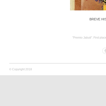
BREVE HI
"Premio Jabuti". First plac
© Copyright 2018